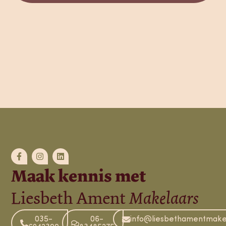
Maak kennis met
Liesbeth Ament
Makelaars
035-
06-
info@liesbethamentmakel