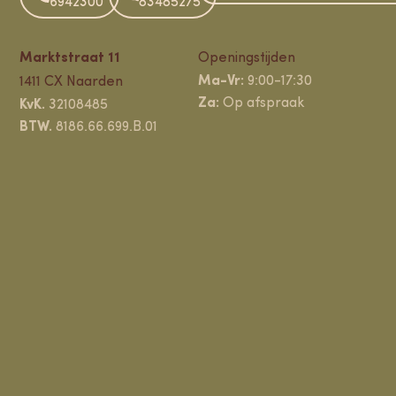
6942300
83485275
Marktstraat 11
Openingstijden
Ma-Vr:
9:00-17:30
1411 CX Naarden
Za:
Op afspraak
KvK.
32108485
BTW.
8186.66.699.B.01