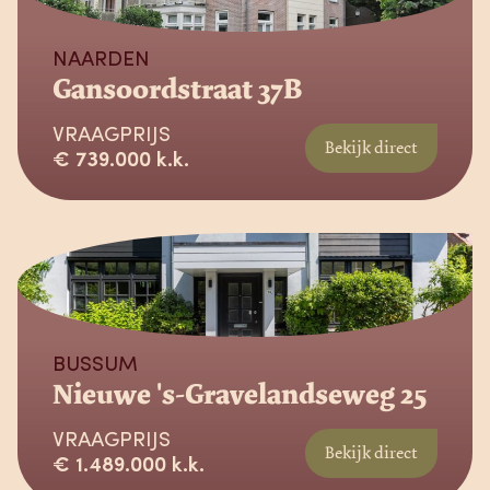
NAARDEN
Gansoordstraat 37B
VRAAGPRIJS
Bekijk direct
€ 739.000 k.k.
Beschikbaar
BUSSUM
Nieuwe 's-Gravelandseweg 25
VRAAGPRIJS
Bekijk direct
€ 1.489.000 k.k.