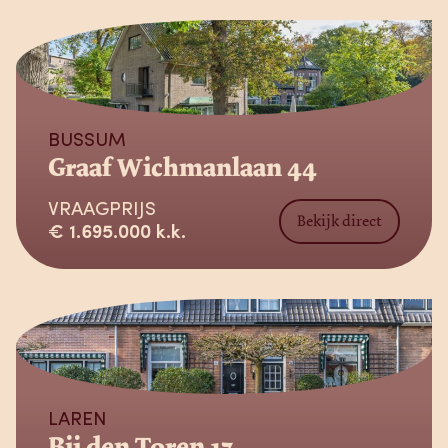
Verkocht
BUSSUM
Graaf Wichmanlaan 44
VRAAGPRIJS
Bekijk direct
€ 1.695.000 k.k.
Verkocht
LAREN
Bij den Toren 17