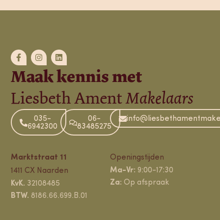
Maak kennis met
Liesbeth Ament
Makelaars
035-
06-
info@liesbethamentmakel
6942300
83485275
Marktstraat 11
Openingstijden
Ma-Vr:
9:00-17:30
1411 CX Naarden
Za:
Op afspraak
KvK.
32108485
BTW.
8186.66.699.B.01