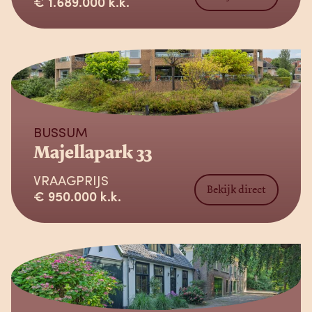
€ 1.689.000 k.k.
Verkocht
BUSSUM
Majellapark 33
VRAAGPRIJS
Bekijk direct
€ 950.000 k.k.
Verkocht